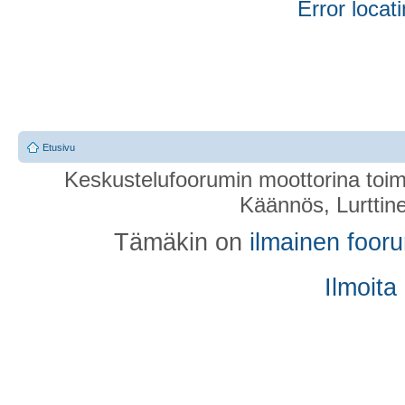
Error locati
Etusivu
Keskustelufoorumin moottorina toim
Käännös, Lurttin
Tämäkin on
ilmainen foor
Ilmoita