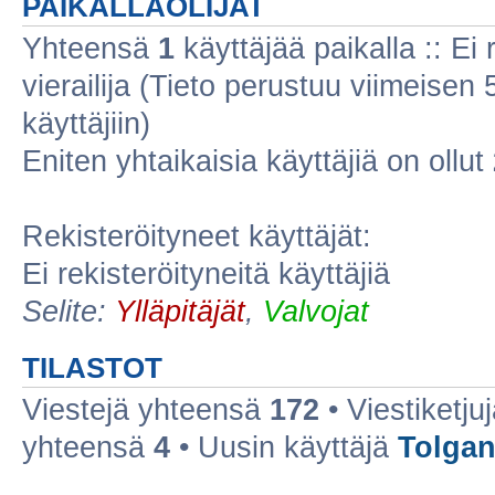
PAIKALLAOLIJAT
Yhteensä
1
käyttäjää paikalla :: Ei r
vierailija (Tieto perustuu viimeisen 5
käyttäjiin)
Eniten yhtaikaisia käyttäjiä on ollut
Rekisteröityneet käyttäjät:
Ei rekisteröityneitä käyttäjiä
Selite:
Ylläpitäjät
,
Valvojat
TILASTOT
Viestejä yhteensä
172
• Viestiketj
yhteensä
4
• Uusin käyttäjä
Tolgan