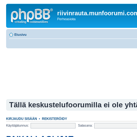
riivinrauta.munfoorumi.co
Perheasioita
Etusivu
Tällä keskustelufoorumilla ei ole yht
KIRJAUDU SISÄÄN
•
REKISTERÖIDY
Käyttäjätunnus:
Salasana: